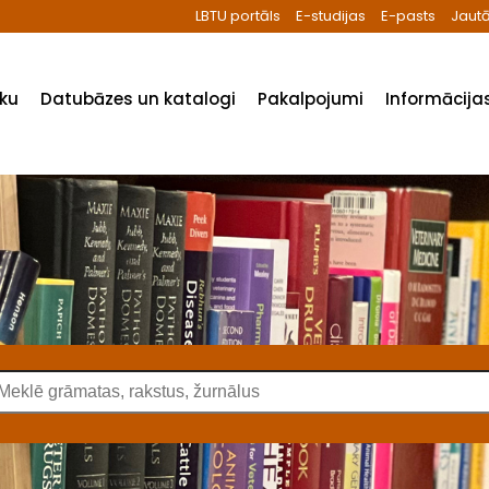
LBTU portāls
E-studijas
E-pasts
Jautā
ēku
Datubāzes un katalogi
Pakalpojumi
Informācijas