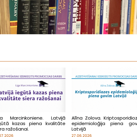
ga Marcinkoniene. Latvijā
Alīna Zolova. Kriptosporidio
gūtā kazas piena kvalitāte
epidemioloğija piena go
era ražošanai.
Latvijā
07.2026
27.06.2026