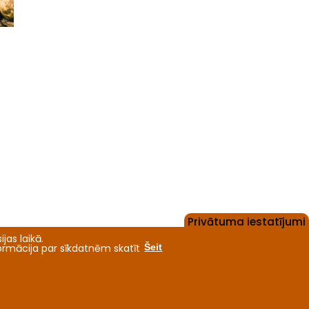
Privātuma iestatījumi
jas laikā.
formācija par sīkdatnēm skatīt
Šeit