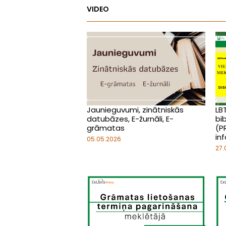
VIDEO
Jaunieguvumi, zinātniskās
LB
datubāzes, E-žurnāli, E-
bi
grāmatas
(P
inf
05.05.2026
27.