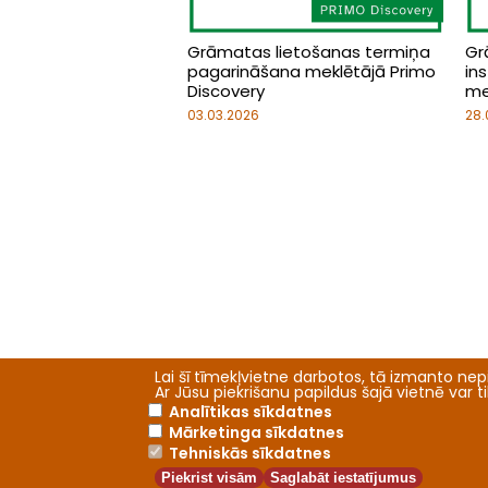
Grāmatas lietošanas termiņa
Gr
pagarināšana meklētājā Primo
ins
Discovery
me
03.03.2026
28.
Lai šī tīmekļvietne darbotos, tā izmanto nepi
Ar Jūsu piekrišanu papildus šajā vietnē var 
Analītikas sīkdatnes
Mārketinga sīkdatnes
Tehniskās sīkdatnes
Piekrist visām
Saglabāt iestatījumus