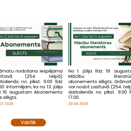
āmatu nodošana iespējama
No 1. jūlija līdz 19. augus
asītavā (254. telpā)
Mācību literatūr
rbdienās no plkst. 9.00 līdz
abonements slēgts. Grāma
00. Informējam, ka no 13. jūlija
var nodot Lasītavā (254. tel
dz 16. augustam Abonements
darbdienās no plkst. 9.00 l
s slēgts.
17.00.
07.2026
29.06.2026
Vairāk