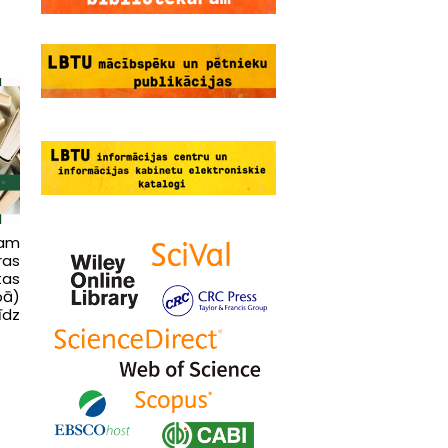
tam
as
tas
pā)
īdz