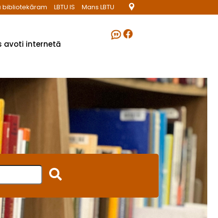
 bibliotekāram
LBTU IS
Mans LBTU
 avoti internetā