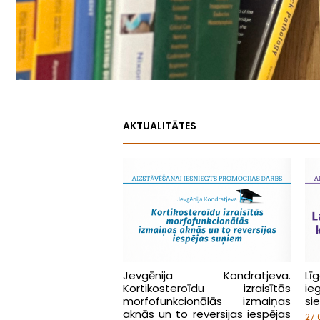
AKTUALITĀTES
Jevgēnija Kondratjeva.
Lī
Kortikosteroīdu izraisītās
ie
morfofunkcionālās izmaiņas
si
aknās un to reversijas iespējas
27.