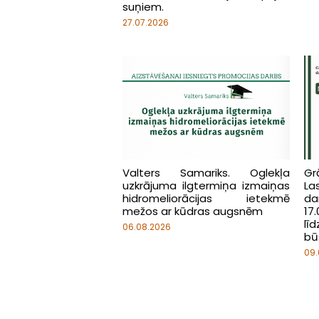
suņiem.
27.07.2026
Valters Samariks. Oglekļa
Gr
uzkrājuma ilgtermiņa izmaiņas
L
hidromeliorācijas ietekmē
da
mežos ar kūdras augsnēm
17.
lī
06.08.2026
bū
09.