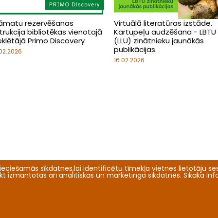
āmatu rezervēšanas
Virtuālā literatūras izstāde.
trukcija bibliotēkas vienotajā
Kartupeļu audzēšana - LBTU
klētājā Primo Discovery
(LLU) zinātnieku jaunākās
publikācijas.
02.2026
16.02.2026
eciešamās sīkdatnes,lai identificētu tīmekļa vietnes lietotāju sesi
tikt izmantotas arī analītiskās un mārketinga sīkdatnes. Sīkāka in