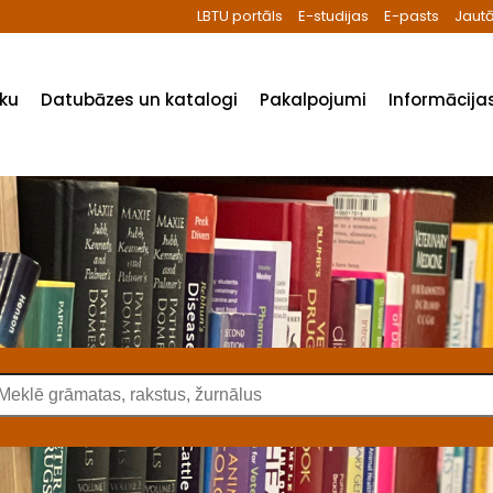
LBTU portāls
E-studijas
E-pasts
Jautā
ēku
Datubāzes un katalogi
Pakalpojumi
Informācijas