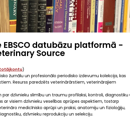
 EBSCO datubāzu platformā -
terinary Source
ietotājkontu
)
nisko žurnālu un profesionālo periodisko izdevumu kolekcija, kas
ektiem. Resurss paredzēts veterinārārstiem, veterinārajiem
par dzīvnieku slimību un traumu profilaksi, kontroli, diagnostiku
as ar visiem dzīvnieku veselības aprūpes aspektiem, tostarp
eterināro medicīnisko aprūpi un praksi, anatomiju un fizioloģiju,
iagnostiku, dzīvnieku reprodukciju un selekciju.