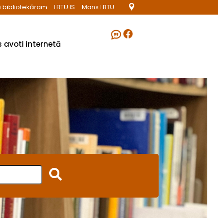
 bibliotekāram
LBTU IS
Mans LBTU
 avoti internetā