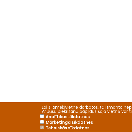
Lai šī tīmekļvietne darbotos, tā izmanto nepi
Ar Jūsu piekrišanu papildus šajā vietnē var 
Analītikas sīkdatnes
Mārketinga sīkdatnes
Tehniskās sīkdatnes