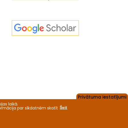
Privātuma iestatījumi
jas laikā.
formācija par sīkdatnēm skatīt
Šeit