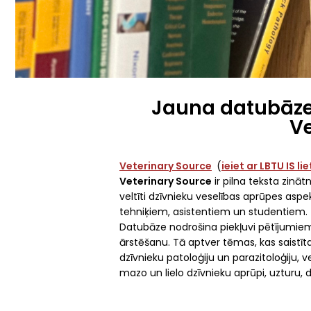
Jauna datubāze
Ve
Veterinary Source
(
ieiet ar LBTU IS l
Veterinary Source
ir pilna teksta zināt
veltīti dzīvnieku veselības aprūpes asp
tehniķiem, asistentiem un studentiem.
Datubāze nodrošina piekļuvi pētījumiem 
ārstēšanu. Tā aptver tēmas, kas saistīt
dzīvnieku patoloģiju un parazitoloģiju, v
mazo un lielo dzīvnieku aprūpi, uzturu, d