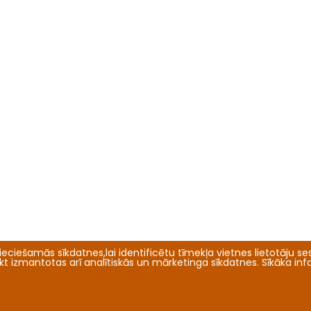
eciešamās sīkdatnes,lai identificētu tīmekļa vietnes lietotāju sesi
tikt izmantotas arī analītiskās un mārketinga sīkdatnes. Sīkāka in