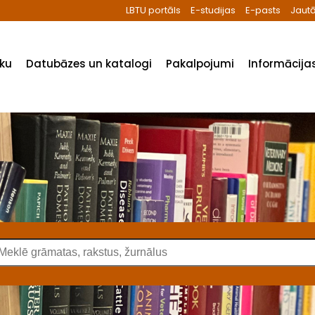
LBTU portāls
E-studijas
E-pasts
Jautā
ēku
Datubāzes un katalogi
Pakalpojumi
Informācijas