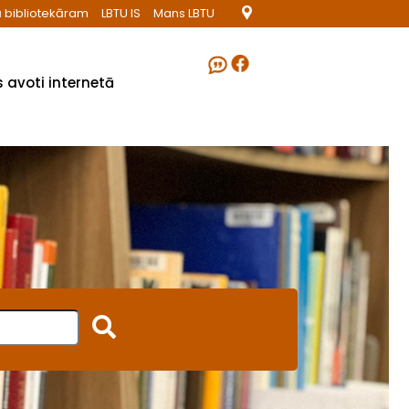
 bibliotekāram
LBTU IS
Mans LBTU
 avoti internetā