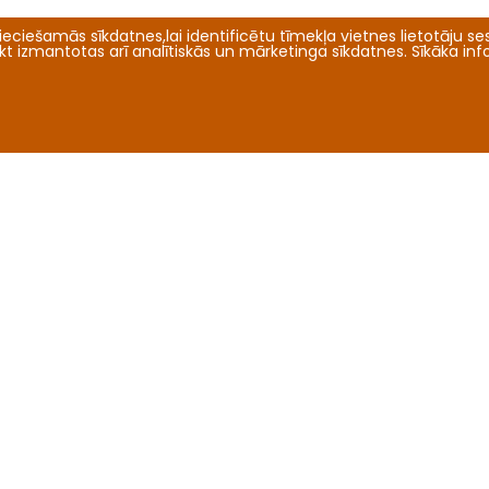
eciešamās sīkdatnes,lai identificētu tīmekļa vietnes lietotāju sesi
tikt izmantotas arī analītiskās un mārketinga sīkdatnes. Sīkāka in