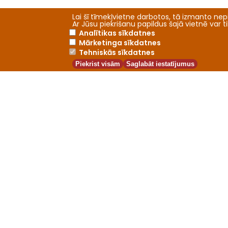
Lai šī tīmekļvietne darbotos, tā izmanto nepi
Ar Jūsu piekrišanu papildus šajā vietnē var 
Analītikas sīkdatnes
Mārketinga sīkdatnes
Tehniskās sīkdatnes
Piekrist visām
Saglabāt iestatījumus