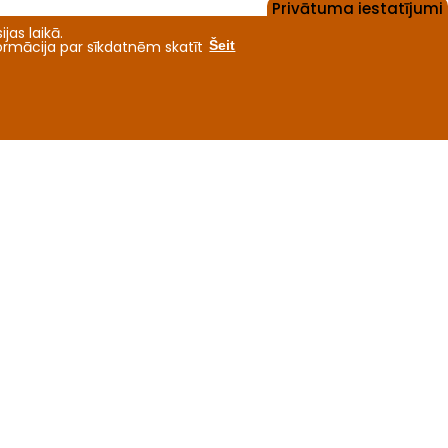
Privātuma iestatījumi
jas laikā.
formācija par sīkdatnēm skatīt
Šeit