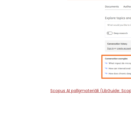
Scopus AI palīgmateriāli (LibGuide: Scop