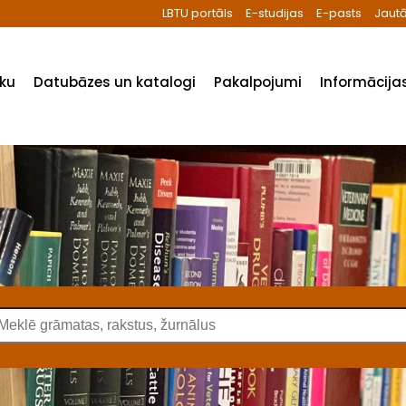
LBTU portāls
E-studijas
E-pasts
Jautā
ēku
Datubāzes un katalogi
Pakalpojumi
Informācijas