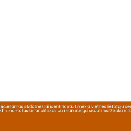
eciešamās sīkdatnes,lai identificētu tīmekļa vietnes lietotāju sesi
tikt izmantotas arī analītiskās un mārketinga sīkdatnes. Sīkāka in