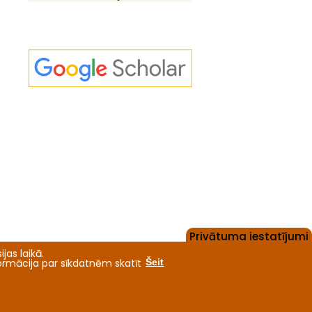
Privātuma iestatījumi
jas laikā.
formācija par sīkdatnēm skatīt
Šeit