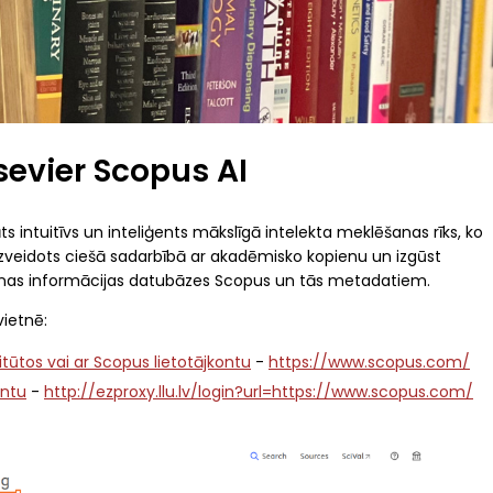
sevier Scopus AI
ts intuitīvs un inteliģents mākslīgā intelekta meklēšanas rīks, ko
izveidots ciešā sadarbībā ar akadēmisko kopienu un izgūst
šanas informācijas datubāzes Scopus un tās metadatiem.
ietnē:
titūtos vai ar Scopus lietotājkontu
-
https://www.scopus.com/
ontu
-
http://ezproxy.llu.lv/login?url=https://www.scopus.com/