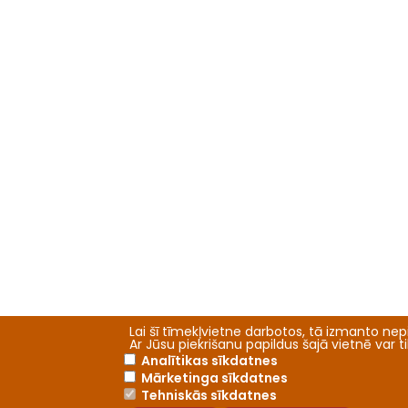
Lai šī tīmekļvietne darbotos, tā izmanto nepi
Ar Jūsu piekrišanu papildus šajā vietnē var 
Analītikas sīkdatnes
Mārketinga sīkdatnes
Tehniskās sīkdatnes