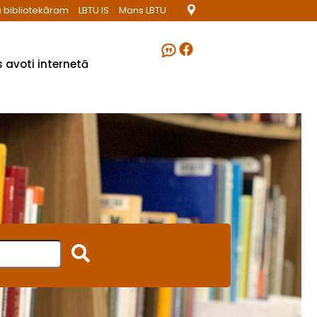
 bibliotekāram
LBTU IS
Mans LBTU
 avoti internetā