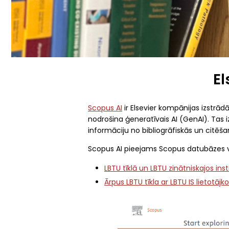
El
Scopus AI
ir Elsevier kompānijas izstrādā
nodrošina ģeneratīvais AI (GenAI). Tas 
informāciju no bibliogrāfiskās un citē
Scopus AI pieejams Scopus datubāzes v
LBTU tīklā un LBTU zinātniskajos ins
Ārpus LBTU tīkla ar LBTU IS lietotājk