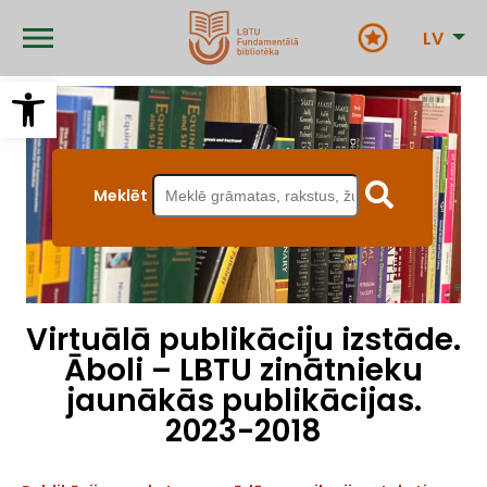
Pārlekt
uz
LV
galveno
saturu
Open toolbar
Meklēt
Virtuālā publikāciju izstāde.
Āboli – LBTU zinātnieku
jaunākās publikācijas.
2023-2018