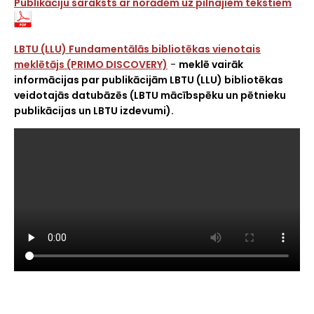
Publikāciju saraksts ar norādēm uz pilnajiem tekstiem
LBTU (LLU) Fundamentālās bibliotēkas vienotais
meklētājs (PRIMO DISCOVERY)
-
meklē vairāk
informācijas par publikācijām LBTU (LLU) bibliotēkas
veidotajās datubāzēs (LBTU mācībspēku un pētnieku
publikācijas un LBTU izdevumi).