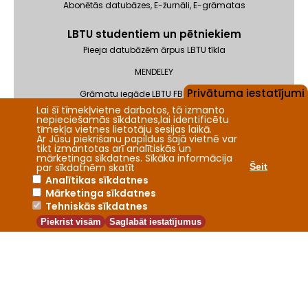
Abonētās datubāzes, E-žurnāli, E-grāmatas
LBTU studentiem un pētniekiem
Pieeja datubāzēm ārpus LBTU tīkla
MENDELEY
Privātuma iestatījumi
Grāmatu iegāde LBTU FB krājumam
Lai šī tīmekļvietne darbotos, tā izmanto
Pieteikums ISBN/ISSN saņemšanai
nepieciešamās sīkdatnes,lai identificētu
tīmekļa vietnes lietotāju sesijas laikā.
Ar Jūsu piekrišanu papildus šajā vietnē var
tikt izmantotas arī analītiskās un
mārketinga sīkdatnes. Sīkāka informācija
par sīkdatnēm skatīt
Šeit
Analītikas sīkdatnes
Mārketinga sīkdatnes
2026 © LBTU Fundamentālā bibliotēka
Tehniskās sīkdatnes
BIS “ALEPH500” Privātuma politika
Piekrist visām
Saglabāt iestatījumus