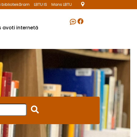
 bibliotekāram
LBTU IS
Mans LBTU
 avoti internetā