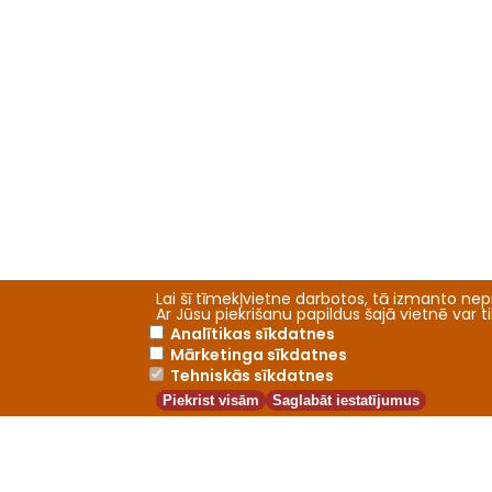
Lai šī tīmekļvietne darbotos, tā izmanto nepi
Ar Jūsu piekrišanu papildus šajā vietnē var 
Analītikas sīkdatnes
Mārketinga sīkdatnes
Tehniskās sīkdatnes
Piekrist visām
Saglabāt iestatījumus