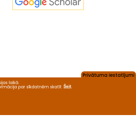
Privātuma iestatījumi
jas laikā.
formācija par sīkdatnēm skatīt
Šeit