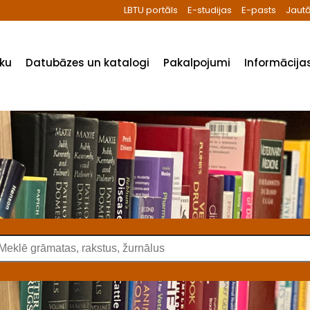
LBTU portāls
E-studijas
E-pasts
Jautā
ēku
Datubāzes un katalogi
Pakalpojumi
Informācijas