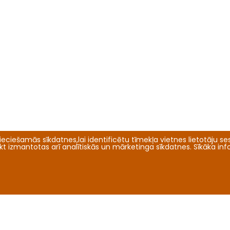
eciešamās sīkdatnes,lai identificētu tīmekļa vietnes lietotāju sesi
tikt izmantotas arī analītiskās un mārketinga sīkdatnes. Sīkāka in