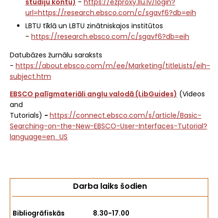
studiju kontu)
-
https://ezproxy.llu.lv/login?
url=https://research.ebsco.com/c/sgavf6?db=eih
LBTU tīklā un LBTU zinātniskajos institūtos
-
https://research.ebsco.com/c/sgavf6?db=eih
Datubāzes žurnālu saraksts
-
https://about.ebsco.com/m/ee/Marketing/titleLists/eih-
subject.htm
EBSCO palīgmateriāli angļu valodā (LibGuides)
(Videos
and
Tutorials)
-
https://connect.ebsco.com/s/article/Basic-
Searching-on-the-New-EBSCO-User-Interfaces-Tutorial?
language=en_US
Darba laiks šodien
Bibliogrāfiskās
8.30-17.00