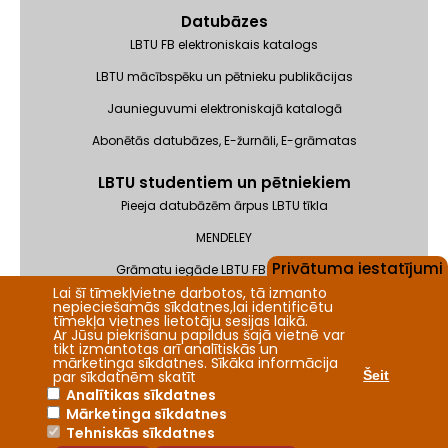
Datubāzes
LBTU FB elektroniskais katalogs
LBTU mācībspēku un pētnieku publikācijas
Jaunieguvumi elektroniskajā katalogā
Abonētās datubāzes, E-žurnāli, E-grāmatas
LBTU studentiem un pētniekiem
Pieeja datubāzēm ārpus LBTU tīkla
MENDELEY
Privātuma iestatījumi
Grāmatu iegāde LBTU FB krājumam
Lai šī tīmekļvietne darbotos, tā izmanto
Pieteikums ISBN/ISSN saņemšanai
nepieciešamās sīkdatnes,lai identificētu
tīmekļa vietnes lietotāju sesijas laikā.
Ar Jūsu piekrišanu papildus šajā vietnē var
tikt izmantotas arī analītiskās un
mārketinga sīkdatnes. Sīkāka informācija
par sīkdatnēm skatīt
Šeit
Analītikas sīkdatnes
Mārketinga sīkdatnes
2026 © LBTU Fundamentālā bibliotēka
Tehniskās sīkdatnes
BIS “ALEPH500” Privātuma politika