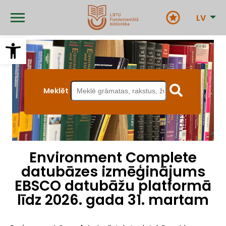
Pārlekt
uz
LV
galveno
saturu
Open toolbar
Meklēt
Environment Complete
datubāzes izmēģinājums
EBSCO datubāžu platformā
līdz 2026. gada 31. martam