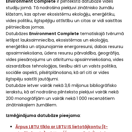
Environment Complete
ir pilnteksta datubāze vides
studiju jomā. Tā nodrošina piekļuvi zinātnisko žurnālu
klāstam, kas aptver ekosistēmu ekoloģiju, enerģētiku,
vides politiku, ilgtspējīgu attīstību un citas ar vidi saistītas
pētniecības jomas.
Datubāzes
Environment Complete
tematiskajā tvērumā
ietilpst lauksaimniecība, ekosistēmas un ekoloģija,
enerģētika un atjaunojamie energoresursi, dabas resursu
apsaimniekošana, ūdens resursu pārvaldība, ģeogrāfija,
vides piesārņojums un atkritumu apsaimniekošana, vides
aizsardzības tehnoloģijas, tiesību akti un valsts politika,
sociālie aspekti, pilsētplānošana, kā arī citi ar vides
ilgtspēju saistīti jautājumi.
Datubāze ietver vairāk nekā 3,6 miljonus bibliogrāfisko
ierakstu, kā arī nodrošina pilnteksta piekļuvi vairāk nekā
200 monogrāfijām un vairāk nekā 1 000 recenzētiem
zinātniskajiem žurnāliem.
Izmēģinājuma datubāze pieejama
:
Ārpus LBTU tīkla ar LBTU IS lietotājkontu (E-